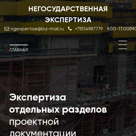
НЕГОСУДАРСТВЕННАЯ
ЭКСПЕРТИЗА
9.00-17.00(
ngexpertise@biz-mail.ru
+79514987779
ГЛАВНАЯ
Экспертиза
Экс
резу
отдельных разделов
инж
проектной
изы
документации