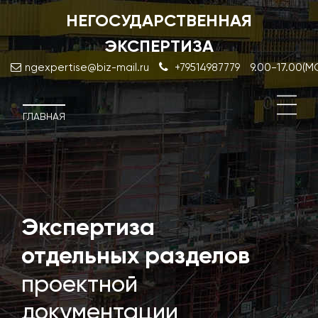
НЕГОСУДАРСТВЕННАЯ
ЭКСПЕРТИЗА
9.00-17.00(
ngexpertise@biz-mail.ru
+79514987779
ГЛАВНАЯ
Экспертиза
Экс
резу
отдельных разделов
инж
проектной
изы
документации