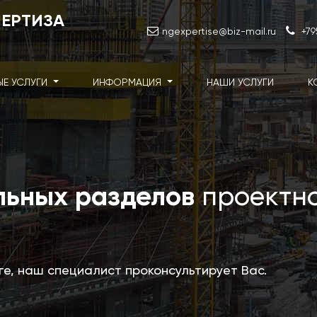
ПЕРТИЗА
ngexpertise@biz-mail.ru
+79
ЫЕ УСЛУГИ
ИНФОРМАЦИЯ
НАШИ УСЛУГИ
К
льных разделов
проектн
уге, наш специалист проконсультирует Вас.