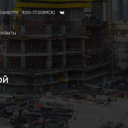
9.00-17.00(МСК)
514987779
ОНТАКТЫ
ой
Эксперти